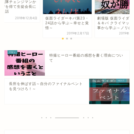
撃戦隊チェンジマンか
学びを得て生徒会長に
った話
仮面ライダーキバ第23・
劇場版 仮面ライダー
2018年12月4日
24話から学ぶ～幸せと覚
＆キバ クライマック
悟～
事から学ぶ～ノリの..
2019年2月17日
2019年3
特撮ヒーロー番組の感想を書く理由につい
て
長所を伸ばす話～自分のファイナルベント
を見つけろ！～