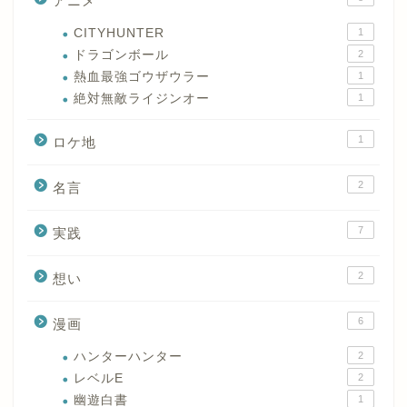
アニメ
CITYHUNTER
1
ドラゴンボール
2
熱血最強ゴウザウラー
1
絶対無敵ライジンオー
1
1
ロケ地
2
名言
7
実践
2
想い
6
漫画
ハンターハンター
2
レベルE
2
幽遊白書
1