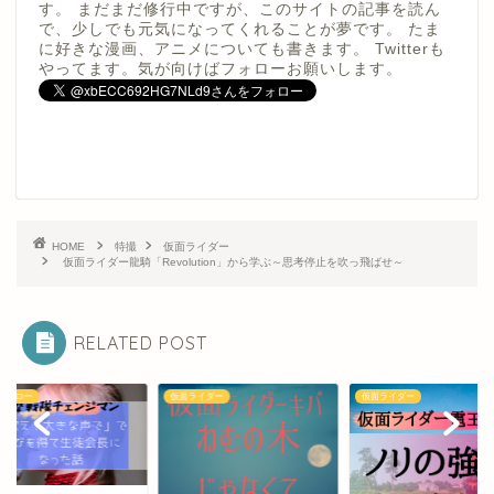
す。 まだまだ修行中ですが、このサイトの記事を読ん
で、少しでも元気になってくれることが夢です。 たま
に好きな漫画、アニメについても書きます。 Twitterも
やってます。気が向けばフォローお願いします。
HOME
特撮
仮面ライダー
仮面ライダー龍騎「Revolution」から学ぶ～思考停止を吹っ飛ばせ～
RELATED POST
ヒーロー
仮面ライダー
仮面ライダー