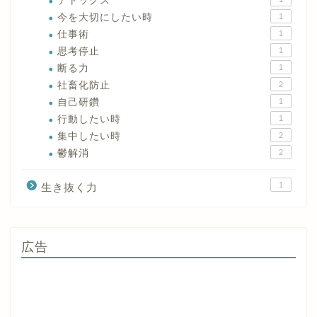
デトックス
今を大切にしたい時
1
仕事術
1
思考停止
1
断る力
1
社畜化防止
2
自己研鑽
1
行動したい時
1
集中したい時
2
鬱解消
2
1
生き抜く力
広告