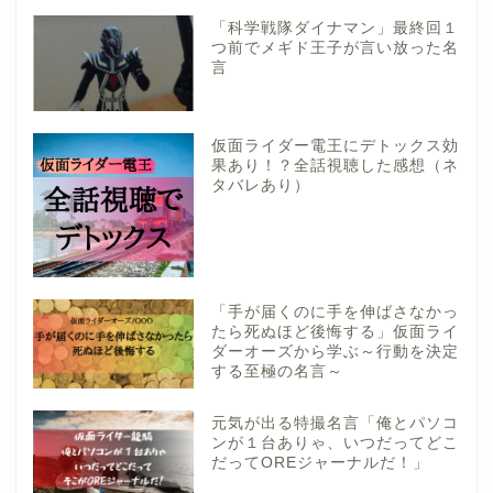
「科学戦隊ダイナマン」最終回１
つ前でメギド王子が言い放った名
言
仮面ライダー電王にデトックス効
果あり！？全話視聴した感想（ネ
タバレあり）
「手が届くのに手を伸ばさなかっ
たら死ぬほど後悔する」仮面ライ
ダーオーズから学ぶ～行動を決定
する至極の名言～
元気が出る特撮名言「俺とパソコ
ンが１台ありゃ、いつだってどこ
だってOREジャーナルだ！」