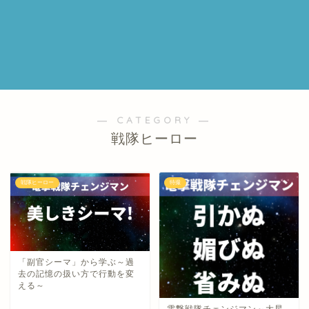
― CATEGORY ―
戦隊ヒーロー
戦隊ヒーロー
特撮
「副官シーマ」から学ぶ～過
去の記憶の扱い方で行動を変
える～