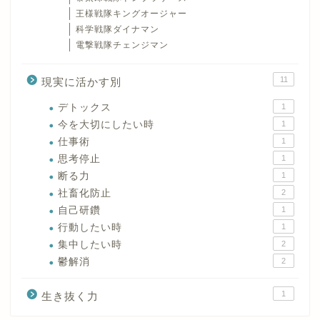
王様戦隊キングオージャー
科学戦隊ダイナマン
電撃戦隊チェンジマン
11
現実に活かす別
デトックス
1
今を大切にしたい時
1
仕事術
1
思考停止
1
断る力
1
社畜化防止
2
自己研鑽
1
行動したい時
1
集中したい時
2
鬱解消
2
1
生き抜く力