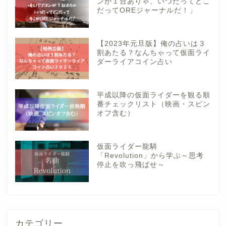
ンが１台ありゃ、いつだってどこ
だってOREジャーナルだ！」
【2023年元旦版】俺の占いは３
割あたる？なんちゃって仮面ライ
ダーライアコイン占い
平成以降の仮面ライダーを観る順
番チェックリスト（映画・スピン
オフ含む）
仮面ライダー龍騎
「Revolution」から学ぶ～思考
停止を吹っ飛ばせ～
カテゴリー