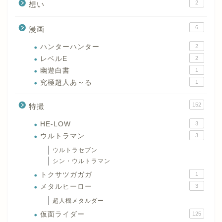
2
想い
6
漫画
ハンターハンター
2
レベルE
2
幽遊白書
1
究極超人あ～る
1
152
特撮
HE-LOW
3
ウルトラマン
3
ウルトラセブン
シン・ウルトラマン
トクサツガガガ
1
メタルヒーロー
3
超人機メタルダー
仮面ライダー
125