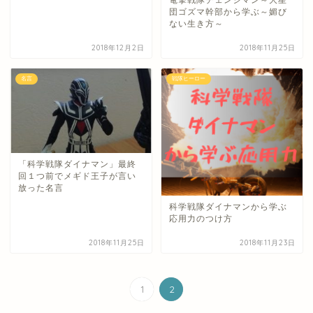
電撃戦隊チェンジマン～大星
団ゴズマ幹部から学ぶ～媚び
ない生き方～
2018年12月2日
2018年11月25日
名言
戦隊ヒーロー
「科学戦隊ダイナマン」最終
回１つ前でメギド王子が言い
放った名言
科学戦隊ダイナマンから学ぶ
応用力のつけ方
2018年11月25日
2018年11月23日
1
2