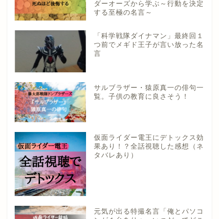
ダーオーズから学ぶ～行動を決定
する至極の名言～
「科学戦隊ダイナマン」最終回１
つ前でメギド王子が言い放った名
言
サルブラザー・猿原真一の俳句一
覧。子供の教育に良さそう！
仮面ライダー電王にデトックス効
果あり！？全話視聴した感想（ネ
タバレあり）
元気が出る特撮名言「俺とパソコ