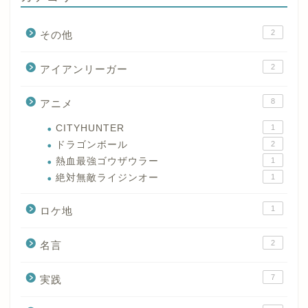
2
その他
2
アイアンリーガー
8
アニメ
CITYHUNTER
1
ドラゴンボール
2
熱血最強ゴウザウラー
1
絶対無敵ライジンオー
1
1
ロケ地
2
名言
7
実践