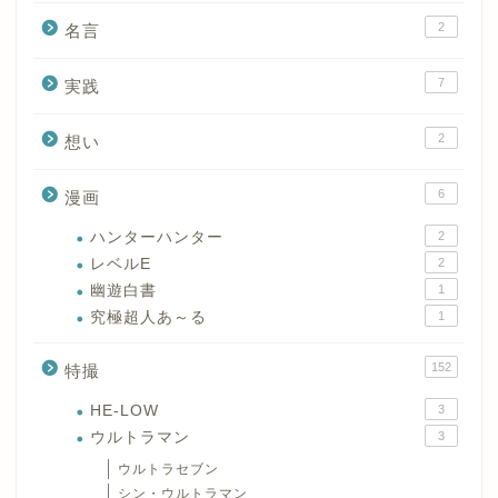
2
名言
7
実践
2
想い
6
漫画
ハンターハンター
2
レベルE
2
幽遊白書
1
究極超人あ～る
1
152
特撮
HE-LOW
3
ウルトラマン
3
ウルトラセブン
シン・ウルトラマン