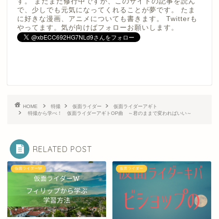
す。 まだまだ修行中ですが、このサイトの記事を読ん
で、少しでも元気になってくれることが夢です。 たま
に好きな漫画、アニメについても書きます。 Twitterも
やってます。気が向けばフォローお願いします。
HOME
特撮
仮面ライダー
仮面ライダーアギト
特撮から学べ！ 仮面ライダーアギトOP曲 ～君のままで変わればいい～
RELATED POST
仮面ライダーW
仮面ライダー