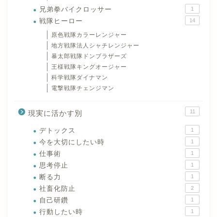
兄弟拳バイクロッサー
1
戦隊ヒーロー
14
原色戦隊カラーレンジャー
地方戦隊法人シャチレンジャー
暴太郎戦隊ドンブラザーズ
王様戦隊キングオージャー
科学戦隊ダイナマン
電撃戦隊チェンジマン
11
現実に活かす別
デトックス
1
今を大切にしたい時
1
仕事術
1
思考停止
1
断る力
1
社畜化防止
2
自己研鑽
1
行動したい時
1