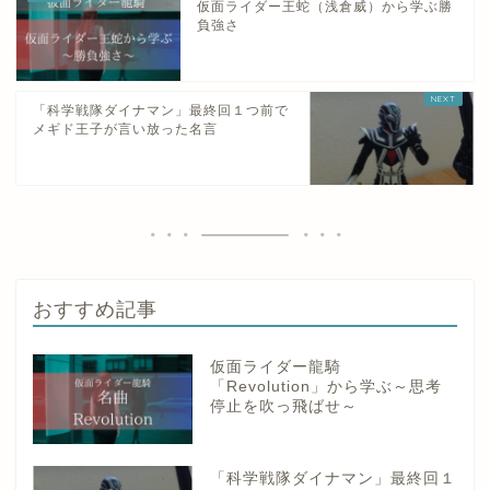
仮面ライダー王蛇（浅倉威）から学ぶ勝
負強さ
「科学戦隊ダイナマン」最終回１つ前で
メギド王子が言い放った名言
おすすめ記事
仮面ライダー龍騎
「Revolution」から学ぶ～思考
停止を吹っ飛ばせ～
「科学戦隊ダイナマン」最終回１