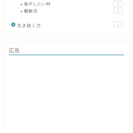
集中したい時
2
鬱解消
2
1
生き抜く力
広告