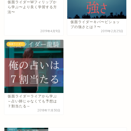
仮面ライダーWフィリップか
ら学ぶ〜より良く学習する方
法〜
仮面ライダーキバ〜ビショッ
プの強さとは？〜
2019年4月9日
2019年2月25日
仮面ライダー
仮面ライダーライアから学ぶ
～占い師じゃなくても予想は
７割当たる～
2018年11月30日