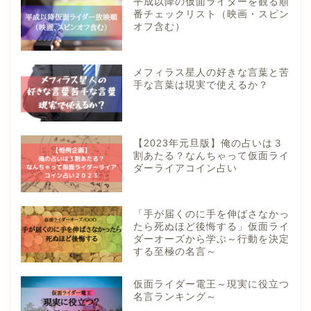
平成以降の仮面ライダーを観る順
番チェックリスト（映画・スピン
オフ含む）
メフィラス星人の好きな言葉と苦
手な言葉は現実で使えるか？
【2023年元旦版】俺の占いは３
割あたる？なんちゃって仮面ライ
ダーライアコイン占い
「手が届くのに手を伸ばさなかっ
たら死ぬほど後悔する」仮面ライ
ダーオーズから学ぶ～行動を決定
する至極の名言～
仮面ライダー電王～現実に役立つ
名言ランキング～