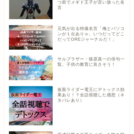
つ前でメギド王子が言い放った名
言
元気が出る特撮名言「俺とパソコ
ンが１台ありゃ、いつだってどこ
だってOREジャーナルだ！」
サルブラザー・猿原真一の俳句一
覧。子供の教育に良さそう！
仮面ライダー電王にデトックス効
果あり！？全話視聴した感想（ネ
タバレあり）