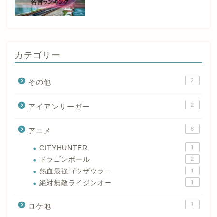
カテゴリー
2
その他
2
アイアンリーガー
8
アニメ
CITYHUNTER
1
ドラゴンボール
2
熱血最強ゴウザウラー
1
絶対無敵ライジンオー
1
1
ロケ地