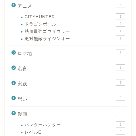
8
アニメ
CITYHUNTER
1
ドラゴンボール
2
熱血最強ゴウザウラー
1
絶対無敵ライジンオー
1
1
ロケ地
2
名言
7
実践
2
想い
6
漫画
ハンターハンター
2
レベルE
2