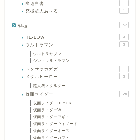
幽遊白書
1
究極超人あ～る
1
152
特撮
HE-LOW
3
ウルトラマン
3
ウルトラセブン
シン・ウルトラマン
トクサツガガガ
1
メタルヒーロー
3
超人機メタルダー
仮面ライダー
125
仮面ライダーBLACK
仮面ライダーW
仮面ライダーアギト
仮面ライダーウィザード
仮面ライダーオーズ
仮面ライダーカブト