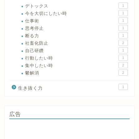
デトックス
1
今を大切にしたい時
1
仕事術
1
思考停止
1
断る力
1
社畜化防止
2
自己研鑽
1
行動したい時
1
集中したい時
2
鬱解消
2
1
生き抜く力
広告