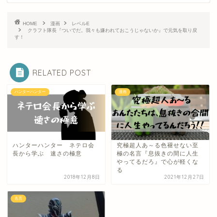
HOME
漫画
レベルE
クラフト隊長『ついでだ。我々も嫌われておこうじゃないか』で元気を取り戻
す！
RELATED POST
ハンターハンター
漫画
ハンターハンター ネテロ会
究極超人あ～る色褪せない至
長から学ぶ 速さの極意
極の名言『息抜きの間に人生
やってるだろ』で心が軽くな
る
2018年12月8日
2021年12月27日
名言