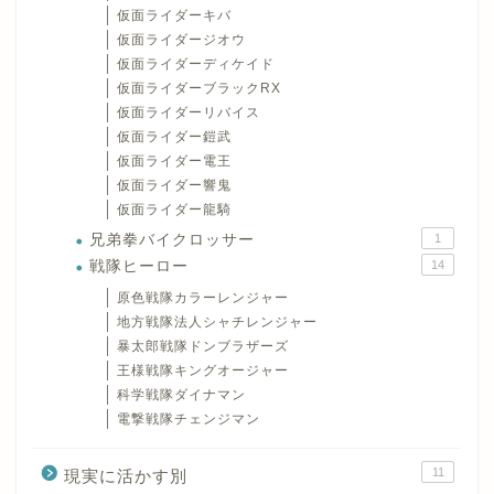
仮面ライダーキバ
仮面ライダージオウ
仮面ライダーディケイド
仮面ライダーブラックRX
仮面ライダーリバイス
仮面ライダー鎧武
仮面ライダー電王
仮面ライダー響鬼
仮面ライダー龍騎
兄弟拳バイクロッサー
1
戦隊ヒーロー
14
原色戦隊カラーレンジャー
地方戦隊法人シャチレンジャー
暴太郎戦隊ドンブラザーズ
王様戦隊キングオージャー
科学戦隊ダイナマン
電撃戦隊チェンジマン
11
現実に活かす別