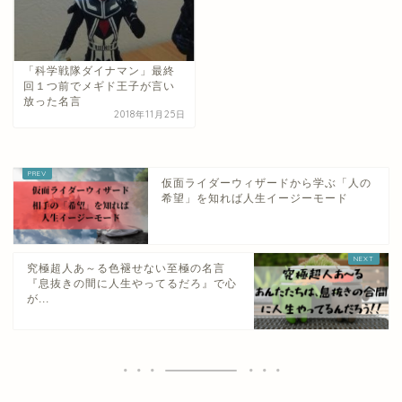
「科学戦隊ダイナマン」最終
回１つ前でメギド王子が言い
放った名言
2018年11月25日
仮面ライダーウィザードから学ぶ「人の
希望」を知れば人生イージーモード
究極超人あ～る色褪せない至極の名言
『息抜きの間に人生やってるだろ』で心
が...