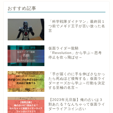
おすすめ記事
「科学戦隊ダイナマン」最終回１
つ前でメギド王子が言い放った名
言
仮面ライダー龍騎
「Revolution」から学ぶ～思考
停止を吹っ飛ばせ～
「手が届くのに手を伸ばさなかっ
たら死ぬほど後悔する」仮面ライ
ダーオーズから学ぶ～行動を決定
する至極の名言～
【2023年元旦版】俺の占いは３
割あたる？なんちゃって仮面ライ
ダーライアコイン占い