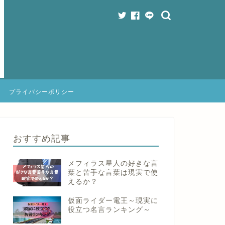
プライバシーポリシー
おすすめ記事
メフィラス星人の好きな言
葉と苦手な言葉は現実で使
えるか？
仮面ライダー電王～現実に
役立つ名言ランキング～