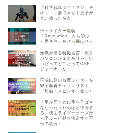
「科学戦隊ダイナマン」最
終回１つ前でメギド王子が
言い放った名言
仮面ライダー龍騎
「Revolution」から学ぶ
～思考停止を吹っ飛ばせ～
元気が出る特撮名言「俺と
パソコンが１台ありゃ、い
つだってどこだってORE
ジャーナルだ！」
平成以降の仮面ライダーを
観る順番チェックリスト
（映画・スピンオフ含む）
「手が届くのに手を伸ばさ
なかったら死ぬほど後悔す
る」仮面ライダーオーズか
ら学ぶ～行動を決定する至
極の名言～