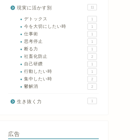
現実に活かす別
11
デトックス
1
今を大切にしたい時
1
仕事術
1
思考停止
1
断る力
1
社畜化防止
2
自己研鑽
1
行動したい時
1
集中したい時
2
鬱解消
2
生き抜く力
1
広告