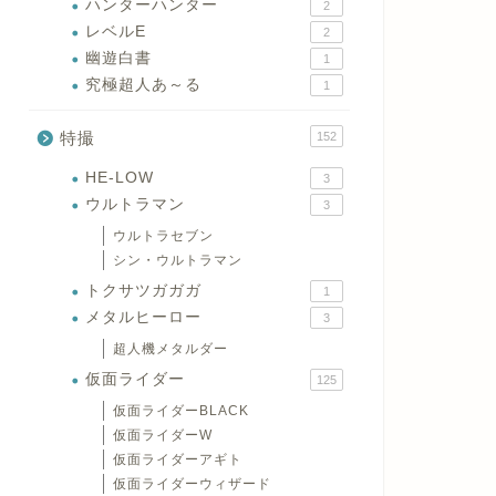
ハンターハンター
2
レベルE
2
幽遊白書
1
究極超人あ～る
1
特撮
152
HE-LOW
3
ウルトラマン
3
ウルトラセブン
シン・ウルトラマン
トクサツガガガ
1
メタルヒーロー
3
超人機メタルダー
仮面ライダー
125
仮面ライダーBLACK
仮面ライダーW
仮面ライダーアギト
仮面ライダーウィザード