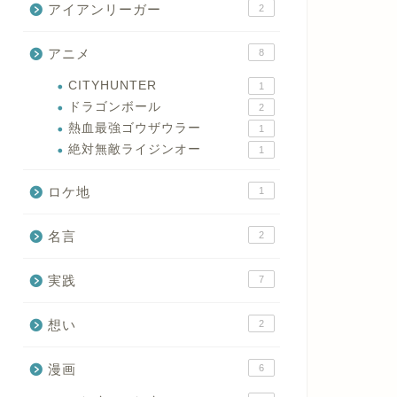
アイアンリーガー
2
アニメ
8
CITYHUNTER
1
ドラゴンボール
2
熱血最強ゴウザウラー
1
絶対無敵ライジンオー
1
ロケ地
1
名言
2
実践
7
想い
2
漫画
6