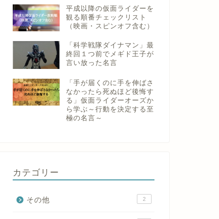
平成以降の仮面ライダーを
観る順番チェックリスト
（映画・スピンオフ含む）
「科学戦隊ダイナマン」最
終回１つ前でメギド王子が
言い放った名言
「手が届くのに手を伸ばさ
なかったら死ぬほど後悔す
る」仮面ライダーオーズか
ら学ぶ～行動を決定する至
極の名言～
カテゴリー
その他
2