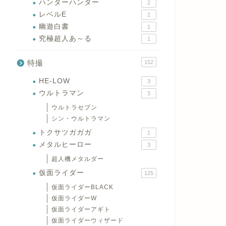
ハンターハンター
2
レベルE
2
幽遊白書
1
究極超人あ～る
1
特撮
152
HE-LOW
3
ウルトラマン
3
ウルトラセブン
シン・ウルトラマン
トクサツガガガ
1
メタルヒーロー
3
超人機メタルダー
仮面ライダー
125
仮面ライダーBLACK
仮面ライダーW
仮面ライダーアギト
仮面ライダーウィザード