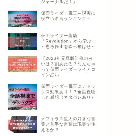
ジャーナルだ！」
仮面ライダー電王～現実に
役立つ名言ランキング～
仮面ライダー龍騎
「Revolution」から学ぶ
～思考停止を吹っ飛ばせ～
【2023年元旦版】俺の占
いは３割あたる？なんちゃ
って仮面ライダーライアコ
イン占い
仮面ライダー電王にデトッ
クス効果あり！？全話視聴
した感想（ネタバレあり）
メフィラス星人の好きな言
葉と苦手な言葉は現実で使
えるか？