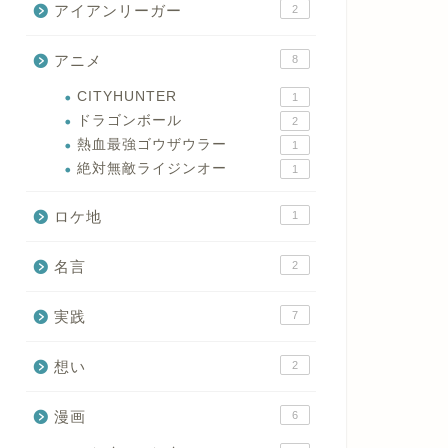
アイアンリーガー
2
アニメ
8
CITYHUNTER
1
ドラゴンボール
2
熱血最強ゴウザウラー
1
絶対無敵ライジンオー
1
ロケ地
1
名言
2
実践
7
想い
2
漫画
6